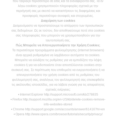
που ταιριάζει περισσότερο σε εσάς και τα ενδιαφέροντά σας. Τα εν
λόγω cookies χρησιμοποιούν πληροφορίες σχετικά με την
περιήγησή σας με σκοπό να καταστήσουν τις διαφημίσεις και
προσφορές περισσότερο συναφείς και στοχευμένες.
Διαχείριση των cookies
Δεσμευόμαστε να προστατεύουμε το απόρρητο των προσωπικών
σας δεδομένων. Ως εκ τούτου, δεν αποθηκεύουμε ποτέ στα cookies
σας πληροφορίες που μπορούν να χρησιμοποιηθούν για την
ταυτοποίησή σας.
Πώς Μπορείτε να Απενεργοποιήσετε την Χρήση Cookies;
Τα περισσότερα προγράμματα φυλλομέτρησης (internet browsers)
είναι αρχικά ρυθμισμένα να λαμβάνουν αυτόματα τα cookies.
Μπορείτε να αλλάξετε τις ρυθμίσεις για να εμποδίζετε την λήψη
cookies ή για να ειδοποιείστε όταν αποστέλλονται cookies στην
συσκευή σας. Σε περίπτωση που επιθυμείτε να ενεργοποιήσετε ή να
απενεργοποιήσετε την χρήση cookies από τις ρυθμίσεις του
φυλλομετρητή σας, αναλόγως του φυλλομετρητή σας επισκεφθείτε
τις ακόλουθες ιστοσελίδες, για να λάβετε γνώση για τις απαραίτητες
σχετικές ενέργειες:
• Internet Explorer http://support.microsoft.com/kb/278835
• Firefox http://support.mozilla.org/en-US/kb/delete-cookies-remove-
info-websites-stored
• Chrome http://support.google.com/accounts/answer/61416?hl=en
• Opera http://www.opera.com/browser/tutorials/security/privacy/