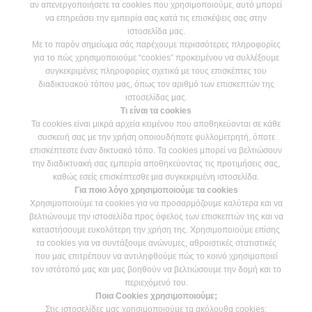
Η ιστορία μας
αν απενεργοποιήσετε τα cookies που χρησιμοποιούμε, αυτό μπορεί
να επηρεάσει την εμπειρία σας κατά τις επισκέψεις σας στην
ιστοσελίδα μας.
Subaru USED
Με το παρόν σημείωμα σάς παρέχουμε περισσότερες πληροφορίες
για το πώς χρησιμοποιούμε “cookies” προκειμένου να συλλέξουμε
συγκεκριμένες πληροφορίες σχετικά με τους επισκέπτες του
Iστορίες
διαδικτυακού τόπου μας, όπως τον αριθμό των επισκεπτών της
ιστοσελίδας μας.
Τι είναι τα cookies
Τα cookies είναι μικρά αρχεία κειμένου που αποθηκεύονται σε κάθε
συσκευή σας με την χρήση οποιουδήποτε φυλλομετρητή, όποτε
Test Drive
επισκέπτεστε έναν δικτυακό τόπο. Τα cookies μπορεί να βελτιώσουν
την διαδικτυακή σας εμπειρία αποθηκεύοντας τις προτιμήσεις σας,
καθώς εσείς επισκέπτεσθε μια συγκεκριμένη ιστοσελίδα.
Επικοινωνία
Για ποιο λόγο χρησιμοποιούμε τα cookies
Χρησιμοποιούμε τα cookies για να προσαρμόζουμε καλύτερα και να
βελτιώνουμε την ιστοσελίδα προς όφελος των επισκεπτών της και να
καταστήσουμε ευκολότερη την χρήση της. Χρησιμοποιούμε επίσης
τα cookies για να συντάξουμε ανώνυμες, αθροιστικές στατιστικές
Ακολουθήστε μας:
που μας επιτρέπουν να αντιληφθούμε πώς το κοινό χρησιμοποιεί
τον ιστότοπό μας και μας βοηθούν να βελτιώσουμε την δομή και το
περιεχόμενό του.
Ποια Cookies χρησιμοποιούμε;
Στις ιστοσελίδες μας χρησιμοποιούμε τα ακόλουθα cookies: