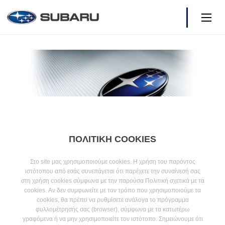
Μοντέλα
Τιμοκατάλογος
Τα Νέα μας
ΠΟΛIΤΙΚΗ COOKIES
Ιδιοκτήτες
Στο site μας χρησιμοποιούμε cookies. Η χρήση του παρόντος
Ανταλλακτικά - Δίκτυο
ιστότοπου από εσάς συνεπάγεται ότι παρέχετε την συναίνεσή σας
στη χρήση cookies σύμφωνα με την παρούσα Πολιτική σχετικά με τα
cookies. Αν δεν συμφωνείτε με τον τρόπο που χρησιμοποιούμε τα
Γιατί SUBARU
cookies, θα πρέπει να ρυθμίσετε ανάλογα το πρόγραμμα
φυλλομέτρησής σας (browser), σύμφωνα με τα κατωτέρω
γραφόμενα ή να μην χρησιμοποιείτε τον ιστότοπο. Σημειώνουμε ότι